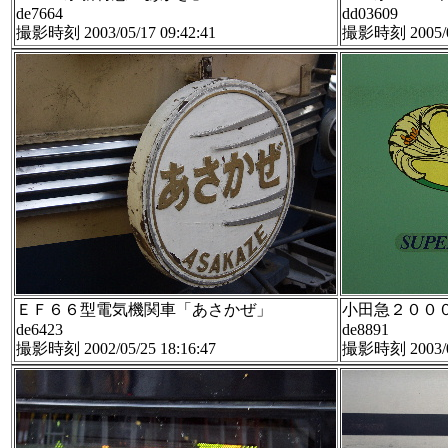
de7664
dd03609
撮影時刻 2003/05/17 09:42:41
撮影時刻 2005/01
ＥＦ６６型電気機関車「あさかぜ」
小田急２００
de6423
de8891
撮影時刻 2002/05/25 18:16:47
撮影時刻 2003/08