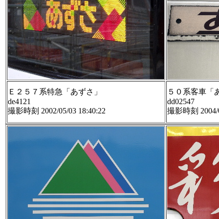
Ｅ２５７系特急「あずさ」
５０系客車「
de4121
dd02547
撮影時刻 2002/05/03 18:40:22
撮影時刻 2004/05