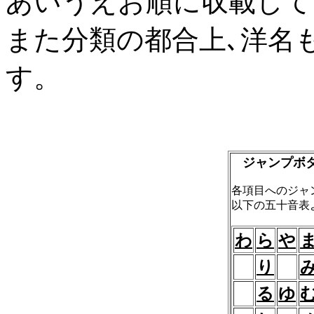
あいうえお順に収載して
また分類の都合上､洋名
す。
ジャンプボ
各項目へのジャ
以下の五十音表
わ
ら
や
り
る
ゆ