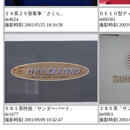
２４系２５形客車「さくら」
ＤＥ１０型デ
de4624
dd00301
撮影時刻 2002/05/25 18:16:58
撮影時刻 2003/09
６８１系特急「サンダーバード」
２８５系「サ
de1677
de0903
撮影時刻 2001/09/09 10:42:47
撮影時刻 2001/06