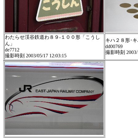
わたらせ渓谷鉄道わ８９-１００形「こうし
キハ２８形･
ん」
dd00769
de7712
撮影時刻 2003/10
撮影時刻 2003/05/17 12:03:15