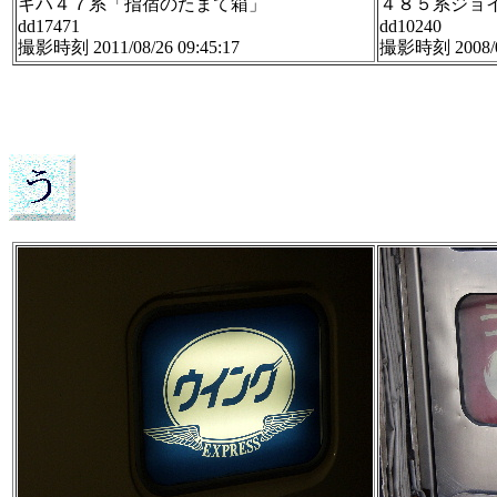
キハ４７系「指宿のたまて箱」
４８５系ジョ
dd17471
dd10240
撮影時刻 2011/08/26 09:45:17
撮影時刻 2008/05