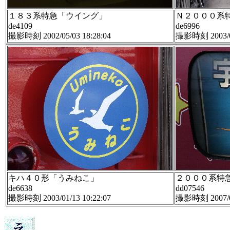
１８３系特急「ウイング」
Ｎ２０００系
de4109
de6996
撮影時刻 2002/05/03 18:28:04
撮影時刻 2003/03
キハ４０形「うみねこ」
２０００系特
de6638
dd07546
撮影時刻 2003/01/13 10:22:07
撮影時刻 2007/01