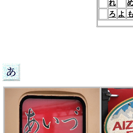
れ
ろ
よ