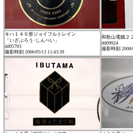
キハ１４０形ジョイフルトレイン
和歌山電鐵２
「いざぶろう･しんぺい」
dd09924
dd05703
撮影時刻 2008/04
撮影時刻 2006/05/13 11:43:39