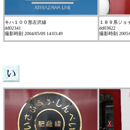
キハ１００形左沢線
１８９系ジョ
dd02341
dd03822
撮影時刻 2004/05/09 14:03:49
撮影時刻 2005/03