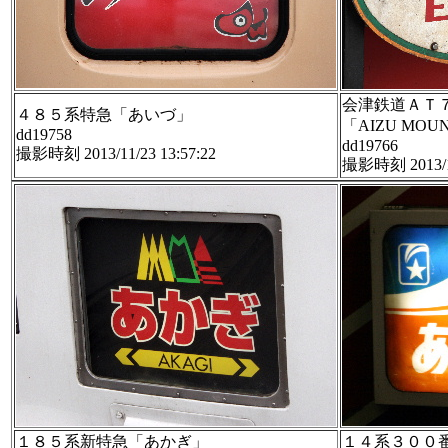
会津鉄道ＡＴ
４８５系特急「あいづ」
「AIZU MOUN
dd19758
dd19766
撮影時刻 2013/11/23 13:57:22
撮影時刻 2013/11
１８５系新特急「あかぎ」
１４系３００